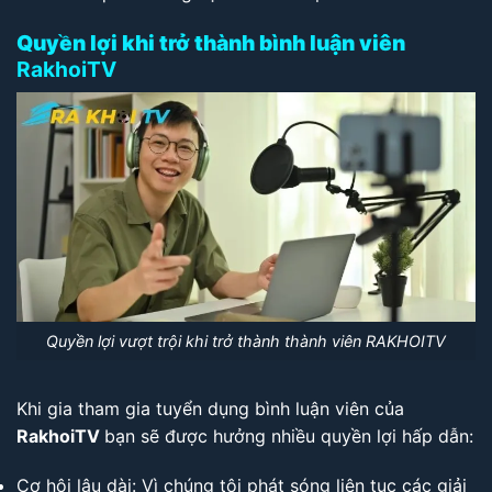
Quyền lợi khi trở thành bình luận viên
RakhoiTV
Quyền lợi vượt trội khi trở thành thành viên RAKHOITV
Khi gia tham gia tuyển dụng bình luận viên của
RakhoiTV
bạn sẽ được hưởng nhiều quyền lợi hấp dẫn:
Cơ hội lâu dài: Vì chúng tôi phát sóng liên tục các giải