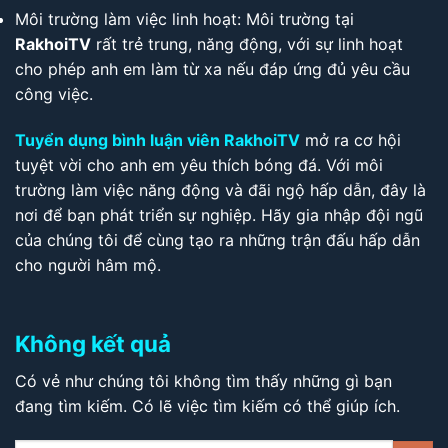
Môi trường làm việc linh hoạt: Môi trường tại
RakhoiTV
rất trẻ trung, năng động, với sự linh hoạt
cho phép anh em làm từ xa nếu đáp ứng đủ yêu cầu
công việc.
Tuyển dụng bình luận viên RakhoiTV
mở ra cơ hội
tuyệt vời cho anh em yêu thích bóng đá. Với môi
trường làm việc năng động và đãi ngộ hấp dẫn, đây là
nơi để bạn phát triển sự nghiệp. Hãy gia nhập đội ngũ
của chúng tôi để cùng tạo ra những trận đấu hấp dẫn
cho người hâm mộ.
Không kết quả
Có vẻ như chúng tôi không tìm thấy những gì bạn
đang tìm kiếm. Có lẽ việc tìm kiếm có thể giúp ích.