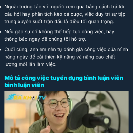
Ngoài tương tác với người xem qua bằng cách trả lời
câu hỏi hay phân tích kèo cá cược, việc duy trì sự tập
trung xuyên suốt trận đấu là điều tối quan trọng.
Nếu gặp sự cố không thể tiếp tục công việc, hãy
thông báo ngay để chúng tôi hỗ trợ.
Cuối cùng, anh em nên tự đánh giá công việc của mình
hàng ngày để cải thiện kỹ năng và nâng cao chất
lượng mỗi lần làm việc.
Mô tả công việc tuyển dụng bình luận viên
bình luận viên