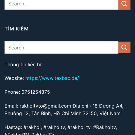
TÌM KIẾM
Thông tin liên hệ:
Website:
https://www.texbac.de/
Phone: 0751254875
Email:
rakhoitvto@gmail.com
Địa chỉ : 18 Đường A4,
Phường 12, Tân Bình, Hồ Chí Minh 72150, Việt Nam
Hastag: #rakhoi, #rakhoitv, #rakhoi tv, #Rakhoitv,
#RakhoiTV, Rakhoi TV