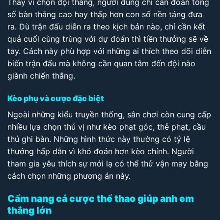
Thay vì chọn đội thắng, người dùng chỉ cần đoán tổng
số bàn thắng cao hay thấp hơn con số nền tảng đưa
ra. Dù trận đấu diễn ra theo kịch bản nào, chỉ cần kết
quả cuối cùng trùng với dự đoán thì tiền thưởng sẽ về
tay. Cách này phù hợp với những ai thích theo dõi diễn
biến trận đấu mà không cần quan tâm đến đội nào
giành chiến thắng.
Kèo phụ và cược đặc biệt
Ngoài những kiểu truyền thống, sân chơi còn cung cấp
nhiều lựa chọn thú vị như kèo phạt góc, thẻ phạt, cầu
thủ ghi bàn. Những hình thức này thường có tỷ lệ
thưởng hấp dẫn vì khó đoán hơn kèo chính. Người
tham gia yêu thích sự mới lạ có thể thử vận may bằng
cách chọn những phương án này.
Cẩm nang cá cược thể thao giúp anh em
thắng lớn