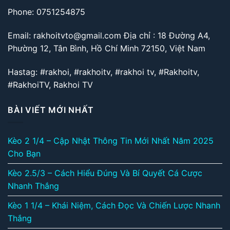
Phone: 0751254875
Email:
rakhoitvto@gmail.com
Địa chỉ : 18 Đường A4,
Phường 12, Tân Bình, Hồ Chí Minh 72150, Việt Nam
Hastag: #rakhoi, #rakhoitv, #rakhoi tv, #Rakhoitv,
#RakhoiTV, Rakhoi TV
BÀI VIẾT MỚI NHẤT
Kèo 2 1/4 – Cập Nhật Thông Tin Mới Nhất Năm 2025
Cho Bạn
Kèo 2.5/3 – Cách Hiểu Đúng Và Bí Quyết Cá Cược
Nhanh Thắng
Kèo 1 1/4 – Khái Niệm, Cách Đọc Và Chiến Lược Nhanh
Thắng