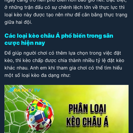
ở những trận đấu có sự chênh lệch lớn về thực lực thì
loại kèo này được tạo nên như để cân bằng thực trạng
giữa hai đội.
Các loại kèo châu Á phổ biến trong sân
cược hiện nay
Để giúp người chơi có thêm lựa chọn trong việc đặt
kèo, thì kèo chấp được chia thành nhiều tỷ lệ đặt kèo
khác nhau. Anh em khi tham gia chơi có thể tìm hiểu
một số loại kèo đa dạng như: