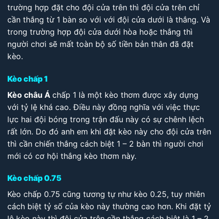
trường hợp đặt cho đội cửa trên thì đội cửa trên chỉ
cần thắng từ 1 bàn so với với đội cửa dưới là thắng. Và
trong trường hợp đội cửa dưới hòa hoặc thắng thì
người chơi sẽ mất toàn bộ số tiền bản thân đã đặt
kèo.
Kèo chấp 1
Kèo châu Á
chấp 1 là một kèo thơm được xây dựng
với tỷ lệ khá cao. Điều này đồng nghĩa với việc thực
lực hai đội bóng trong trận đấu này có sự chênh lệch
rất lớn. Do đó anh em khi đặt kèo này cho đội cửa trên
thì cần chiến thắng cách biệt 1 – 2 bàn thì người chơi
mới có cơ hội thắng kèo thơm này.
Kèo chấp 0.75
Kèo chấp 0.75 cũng tương tự như kèo 0.25, tuy nhiên
cách biệt tỷ số của kèo này thường cao hơn. Khi đặt tỷ
lệ kèo này thì đội cửa trên cần thắng cách biệt là 1 – 2