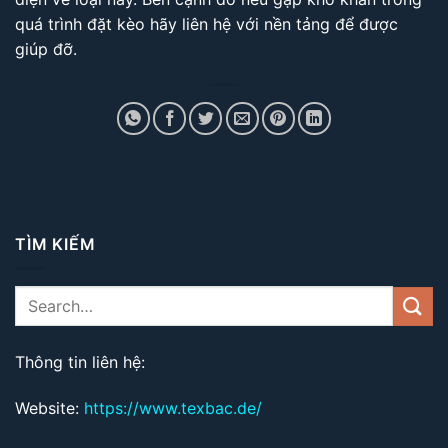
quá trình đặt kèo hãy liên hệ với nền tảng để được
giúp đỡ.
TÌM KIẾM
Thông tin liên hệ:
Website:
https://www.texbac.de/