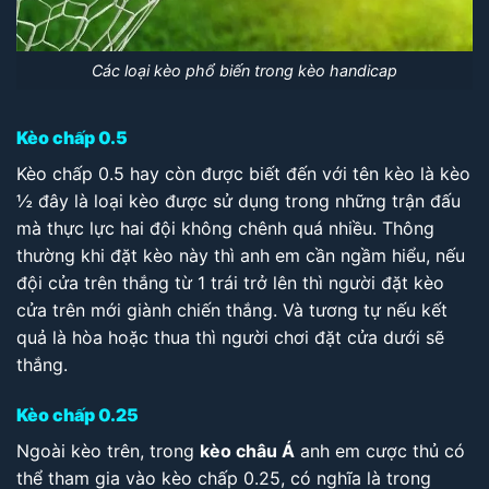
Các loại kèo phổ biến trong kèo handicap
Kèo chấp 0.5
Kèo chấp 0.5 hay còn được biết đến với tên kèo là kèo
½ đây là loại kèo được sử dụng trong những trận đấu
mà thực lực hai đội không chênh quá nhiều. Thông
thường khi đặt kèo này thì anh em cần ngầm hiểu, nếu
đội cửa trên thắng từ 1 trái trở lên thì người đặt kèo
cửa trên mới giành chiến thắng. Và tương tự nếu kết
quả là hòa hoặc thua thì người chơi đặt cửa dưới sẽ
thắng.
Kèo chấp 0.25
Ngoài kèo trên, trong
kèo châu Á
anh em cược thủ có
thể tham gia vào kèo chấp 0.25, có nghĩa là trong