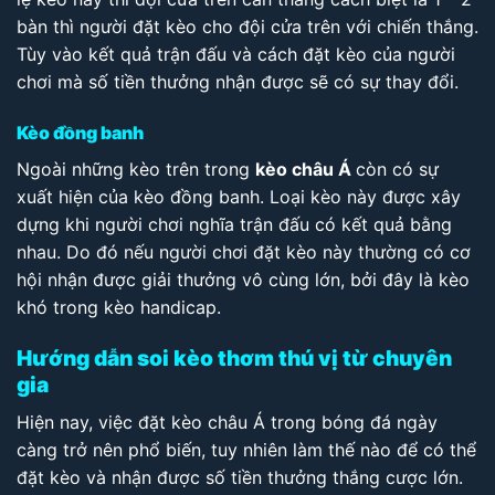
bàn thì người đặt kèo cho đội cửa trên với chiến thắng.
Tùy vào kết quả trận đấu và cách đặt kèo của người
chơi mà số tiền thưởng nhận được sẽ có sự thay đổi.
Kèo đồng banh
Ngoài những kèo trên trong
kèo châu Á
còn có sự
xuất hiện của kèo đồng banh. Loại kèo này được xây
dựng khi người chơi nghĩa trận đấu có kết quả bằng
nhau. Do đó nếu người chơi đặt kèo này thường có cơ
hội nhận được giải thưởng vô cùng lớn, bởi đây là kèo
khó trong kèo handicap.
Hướng dẫn soi kèo thơm thú vị từ chuyên
gia
Hiện nay, việc đặt kèo châu Á trong bóng đá ngày
càng trở nên phổ biến, tuy nhiên làm thế nào để có thể
đặt kèo và nhận được số tiền thưởng thắng cược lớn.