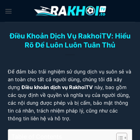
Chuyển
đến
nội
dung
Điều Khoản Dịch Vụ RakhoiTV: Hiểu
Rõ Để Luôn Luôn Tuân Thủ
Để đảm bảo trải nghiệm sử dụng dịch vụ suôn sẻ và
an toàn cho tất cả người dùng, chúng tôi đã xây
dựng
Điều khoản dịch vụ RakhoiTV
này, bao gồm
các quy định về quyền và nghĩa vụ của người dùng,
các nội dung được phép và bị cấm, bảo mật thông
tin cá nhân, trách nhiệm pháp lý, cũng như các
thông tin liên hệ và hỗ trợ.
Table of Contents