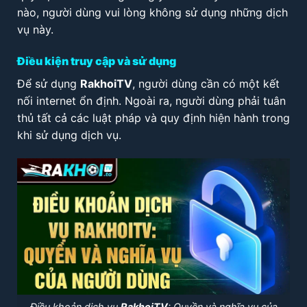
nào, người dùng vui lòng không sử dụng những dịch
vụ này.
Điều kiện truy cập và sử dụng
Để sử dụng
RakhoiTV
, người dùng cần có một kết
nối internet ổn định. Ngoài ra, người dùng phải tuân
thủ tất cả các luật pháp và quy định hiện hành trong
khi sử dụng dịch vụ.
Điều khoản dịch vụ
RakhoiTV
: Quyền và nghĩa vụ của