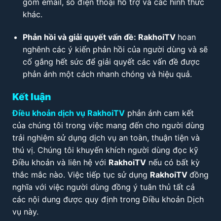
gồm email, số điện thoại hỗ trợ và các hình thức
khác.
Phản hồi và giải quyết vấn đề: RakhoiTV
hoan
nghênh các ý kiến phản hồi của người dùng và sẽ
cố gắng hết sức để giải quyết các vấn đề được
phản ánh một cách nhanh chóng và hiệu quả.
Kết luận
Điều khoản dịch vụ RakhoiTV
phản ánh cam kết
của chúng tôi trong việc mang đến cho người dùng
trải nghiệm sử dụng dịch vụ an toàn, thuận tiện và
thú vị. Chúng tôi khuyến khích người dùng đọc kỹ
Điều khoản và liên hệ với
RakhoiTV
nếu có bất kỳ
thắc mắc nào. Việc tiếp tục sử dụng
RakhoiTV
đồng
nghĩa với việc người dùng đồng ý tuân thủ tất cả
các nội dung được quy định trong Điều khoản Dịch
vụ này.