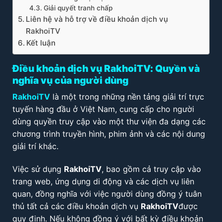
Giải quyết tranh chấp
Liên hệ và hỗ trợ về điều khoản dịch vụ
RakhoiTV
Kết luận
Điều khoản dịch vụ RakhoiTV: Quyền và
nghĩa vụ của người dùng
RakhoiTV
là một trong những nền tảng giải trí trực
tuyến hàng đầu ở Việt Nam, cung cấp cho người
dùng quyền truy cập vào một thư viện đa dạng các
chương trình truyền hình, phim ảnh và các nội dung
giải trí khác.
Việc sử dụng
RakhoiTV
, bao gồm cả truy cập vào
trang web, ứng dụng di động và các dịch vụ liên
quan, đồng nghĩa với việc người dùng đồng ý tuân
thủ tất cả các điều khoản dịch vụ
RakhoiTV
được
quy định. Nếu không đồng ý với bất kỳ điều khoản