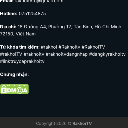
Email:
rakhoitvto@gmail.com
Hotline:
0751254875
Địa chỉ:
18 Đường A4, Phường 12, Tân Bình, Hồ Chí Minh
72150, Việt Nam
Từ khóa tìm kiếm:
#rakhoi #Rakhoitv #RakhoiTV
#rakhoiTV
#rakhoitv #rakhoitvdangnhap #dangkyrakhoitv
#linktruycaprakhoitv
Chứng nhận:
Copyright 2026 ©
RakhoiTV